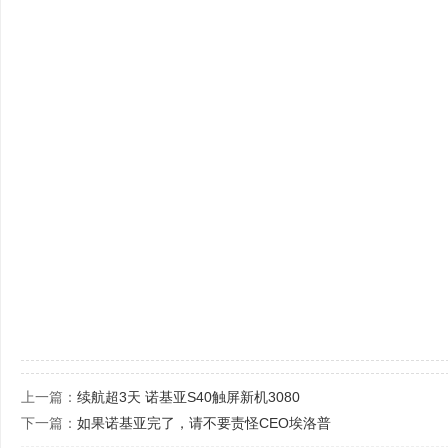
上一篇：
续航超3天 诺基亚S40触屏新机3080
下一篇：
如果诺基亚完了，请不要责怪CEO埃洛普