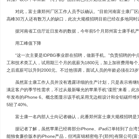
对此，富士康郑州厂区工作人员予以确认。“目前河南富士康厂区的
高峰30万人还有数万人的缺口，此次大规模招聘目前已经在多地同时
据河南省工信厅近日发布的数据，今年前5个月郑州富士康手机产量
用工峰值下降
“这一次主要是IDPBG事业群在招聘，做新手机。”负责招聘的中
工和技术类工人，试用期三个月的底薪为1800元，加上加班费用每个月
之后底薪可以升到2000元。不过他强调，面试人员的年龄必须在23
虽然富士康工作人员并没有透露详细的生产计划，只是表示将继续
满足客户的季节性需求，不过从最新曝光的苹果手机“谍照”来看，此
年发布的iPhone 6。概念图显示该手机采用无边框设计和全铝碳纤维外
5轻了40%。
富士康一名内部人士向记者确认，此番郑州富士康大规模招聘是为生产i
据记者了解，虽然苹果已经将部分iPhone、iPad订单转到了台
能独食廉价版本的iPhone产品，但鸿富锦精密电子(郑州)有限公司(富