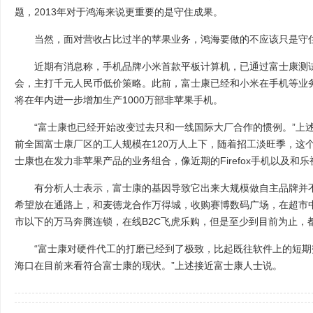
题，2013年对于鸿海来说更重要的是守住成果。
当然，面对营收占比过半的苹果业务，鸿海要做的不应该只是守
近期有消息称，手机品牌小米首款平板计算机，已通过富士康测试，
会，主打千元人民币低价策略。此前，富士康已经和小米在手机等业
将在年内进一步增加生产1000万部非苹果手机。
“富士康也已经开始改变过去只和一线国际大厂合作的惯例。”上述
前全国富士康厂区的工人规模在120万人上下，随着招工淡旺季，这
士康也在发力非苹果产品的业务组合，像近期的Firefox手机以及和乐
有分析人士表示，富士康的基因导致它出来大规模做自主品牌并不现
希望放在通路上，和麦德龙合作万得城，收购赛博数码广场，在超市
市以下的万马奔腾连锁，在线B2C飞虎乐购，但是至少到目前为止，
“富士康对硬件代工的打磨已经到了极致，比起既往软件上的短期
海口在目前来看符合富士康的现状。”上述接近富士康人士说。