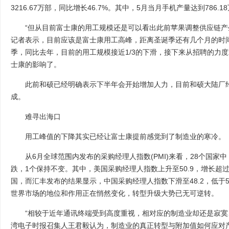
3216.67万部，同比增长46.7%。其中，5月当月手机产量达到786.1
“但从目前富士康的用工规模还是可以看出此前苹果调整供应链产生
记者表示，目前应该是富士康用工高峰，距离圣诞季还有几个月的时
季，同比去年，目前的用工规模接近1/3的下滑，接下来从招聘的力
士康的影响了。
此前和硕已经明确表示下半年会开始增加人力，目前和硕大陆厂约
成。
难寻出海口
用工峰值的下降其实已经让富士康提前感觉到了制造业的寒冷。
从6月全球范围内发布的采购经理人指数(PMI)来看，28个国家中
跌，1个保持不变。其中，美国采购经理人指数上升至50.9，增长超
国，而汇丰发布的结果显示，中国采购经理人指数下滑至48.2，低于
世界市场的地位和作用正在悄然变化，转型升级大势已无可逆转。
“相较于近年通讯终端受到高度重视，相对应的制造业却还是寂寞、
湾电子时报召集人王君毅认为，制造业的真正转型与附加值如何应对