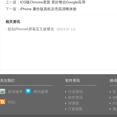
上一篇：
iOS版Chrome更新 更好整合Google应用
下一篇：
iPhone 廉价版真机后壳高清晰体验
相关资讯
疑似iPhone6屏幕及主板曝光
(2013-07-11)
关注我们
软件资讯
移动
新浪微博
腾讯微博
行业资讯
安
软件资讯
W
RSS
评测室
i
IT新观察
塞