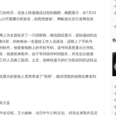
的经历，还放上快递物流过程的截图，截图显示，在7月23
中山公司黄圃分部派送，由死绝签收”。网帖发出后引发网友热
上为女朋友买了一只招财猫，物流跟踪显示，该快递由韵达
热
黄圃分部，并称将由一名梁姓工作人员派送，还附上了手机号
到快件。他曾致电附上的手机号码，该号码竟然显示已停机。
后，他便前来取件。由于等待快件时间较长，何先生比较激
工作人员推三阻四。之后，他将快递方的行为投诉到韵达快运
显示的签收人竟然变成了“死绝”，随后愤怒的他将此事发到
实欠妥
全过程。王小姐称，当日中午11时左右，何先生来取件且态