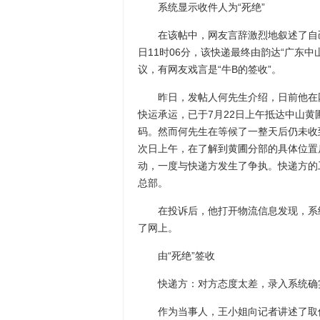
系统显示收件人为“死绝”
在该帖中，网友言辞激烈地叙述了自己
日11时06分，该快递最终由韵达“广东
议，有网友戏言是“牛B的签收”。
昨日，发帖人何先生介绍，日前他在网
快运承运，已于7月22日上午抵达中山
码。然而何先生在等候了一整天后仍未收
次日上午，在了解到黄圃分部的具体位置
动，一度与快递方发生了争执。快递方的
总部。
在投诉后，他打开物流信息发现，系统
了网上。
由“死绝”签收
快递方：对方态度太差，录入系统确
作为当事人，王小姐向记者讲述了取件