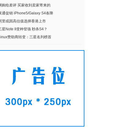
网购给差评 买家收到卖家寄来的
联通促销 iPhone5/Galaxy S4各降
阿里或因高估值选择香港上市
三星Note II变种登场 秒杀S4？
Linux赞助商转变：三星名列榜首