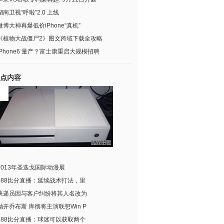
湖南卫视“呼啦”2.0 上线
微博大神再爆低价iPhone“真机”
《植物大战僵尸2》图文跨域下载全攻略
iPhone6 量产？富士康重启大规模招聘
点内容
2013年圣迭戈国际动漫展
188比分直播：延续战术打法，里
快递员因与客户纠纷将其人名改为
抛开乔布斯 库彻将主演联想Win P
188比分直播：球迷可以获取两个