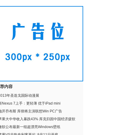
荐内容
2013年圣迭戈国际动漫展
新Nexus 7上手：更轻薄 优于iPad mini
抛开乔布斯 库彻将主演联想Win PC广告
苹果大中华收入暴跌43% 库克归因中国经济疲软
微软公布最新一组超漂亮Windows壁纸
苹果VS谷歌专利案再起: 9月11日开庭