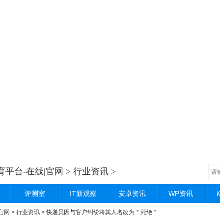
体育平台-在线|官网
>
行业资讯
>
评测室
IT新观察
安卓资讯
WP资讯
|官网
>
行业资讯
> 快递员因与客户纠纷将其人名改为＂死绝＂