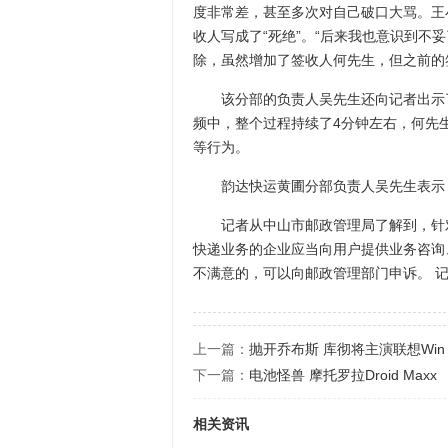
度非常差，甚至多次对自己破口大骂。王
收人写成了“死绝”。“后来我也意识到不
除，虽然增加了签收人何先生，但之前的
该分部的负责人吴先生还向记者出示了
频中，整个过程持续了4分钟左右，何先
等行为。
韵达快运黄圃分部负责人吴先生表示，
记者从中山市邮政管理局了解到，针对
快递业务的企业应当向用户提供业务咨询
不满意的，可以向邮政管理部门申诉。 
上一篇：
抛开乔布斯 库彻将主演联想Win
下一篇：
电池怪兽 摩托罗拉Droid Maxx
相关资讯