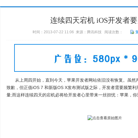
连续四天宕机 iOS开发者
时间：2013-07-22 11:06 来源：腾讯科技 阅读次数：
从上周四开始，直到今天，苹果开发者网站依旧没有恢复。虽然声
致歉，但正值iOS 7 和新版OS X发布测试版之际，开发者需要频
量;而这样连续四天的宕机必将给开发者心里带来一丝担忧：苹果，你