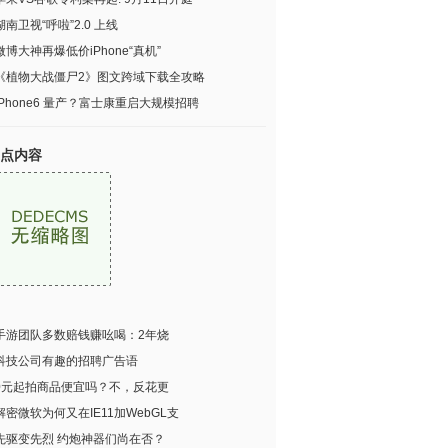
湖南卫视“呼啦”2.0 上线
微博大神再爆低价iPhone“真机”
《植物大战僵尸2》图文跨域下载全攻略
iPhone6 量产？富士康重启大规模招聘
点内容
手游团队多数赔钱赚吆喝：2年烧
科技公司有趣的招聘广告语
0元起拍商品便宜吗？不，反花更
解密微软为何又在IE11加WebGL支
先驱变先烈 约炮神器们尚在否？