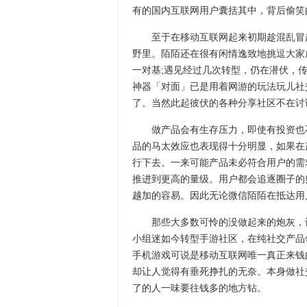
有的国内互联网用户囊括其中，背后偷笑
至于在移动互联网起来初期趁混乱冒起
野里。陌陌还在很有闲情逸致地挑逗大家成
一对基;遇见经过几次转型，仍在潜伏，
神器「对面」已是用着网游的玩法玩儿社
了。当然此起彼伏的各种分享社区不在讨
做产品会有生存压力，即使有投资也不
品的马太效应也表现得十分明显，如果在
行下去。一来可能产品未必符合用户的需
推进到更高的量级。用户都会追逐圈子的
越加的容易。因此无论微信陌陌在抵达用
那些大多数可怜的没做起来的炮灰，许
小组迷如今转型手游社区，在纯社交产品
手机游戏可说是移动互联网唯一真正来钱
却让人觉得有垂死挣扎的无奈。本身做社
了的人一味要往钱多的地方钻。