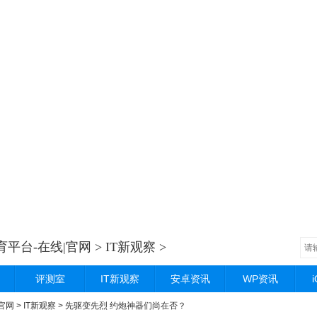
体育平台-在线|官网
>
IT新观察
>
评测室
IT新观察
安卓资讯
WP资讯
|官网
>
IT新观察
> 先驱变先烈 约炮神器们尚在否？