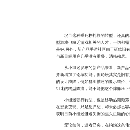
况且这种垂死挣扎搬的转型，还真的成
型游戏但缺乏游戏相关的人才，一切都需
是好;另外，新产品手游社区由于延续旧
与新目标用户几乎没有重叠，消耗殆尽。
从小组迷发布的新产品来看，新产品包
并新增加了论坛功能，但论坛其实是旧有
的设计缺陷，例如群组描述的显示错位、
组迷的转型阵痛，能不能把这个阵痛压下
小组迷强行转型，也是移动热潮渐落，
在想要变现。只是想归想，却未必那么容
表明目前小组迷进退失据的焦头烂额的心
无论如何，逝者已矣，在约炮这条伟大