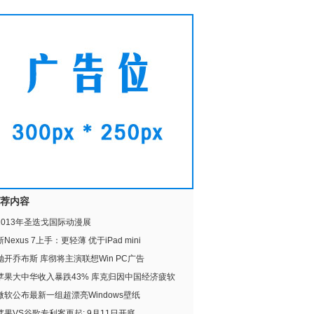
荐内容
2013年圣迭戈国际动漫展
新Nexus 7上手：更轻薄 优于iPad mini
抛开乔布斯 库彻将主演联想Win PC广告
苹果大中华收入暴跌43% 库克归因中国经济疲软
微软公布最新一组超漂亮Windows壁纸
苹果VS谷歌专利案再起: 9月11日开庭