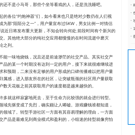
的还不是小马哥，那些个坐等看戏的人，还是洗洗睡吧。
的各位“约炮神器”们，如今看来也只是绝对少数仍在人们视
为那“陌陌分之一”，用户量宣布过5KW，男女比例一对情侣
传说近日将发布重大更新，不知会转向何处;前段时间有个新兴的
交。其他绝大部分的纯社交应用都慢慢的在时间流逝中磨灭
论之列。
能一味地烧钱，况且还是前途渺茫的社交产品。其实社交产
产品的某一个时期没有达到一定的用户，接下来就很难继续进
求和预期，二来没有足够的用户形成的口碑传播难以把用户量
归属感，进入朋友所在的社区，让突破瓶颈的社区用户量获取
户数天花板之前其获取用户的速度都是越来越快的。
多就这样寂寥地死去，至于生命力比较强的就会进行转型。
领域先驱变成了先烈，确实颇让人唏嘘。游戏赚钱谁都知道，
的领域了。转型手游社区一方面有其容易理解的理由，一方面
交产品是最难见到商业模式和盈利的，小组迷的转型就像穷怕