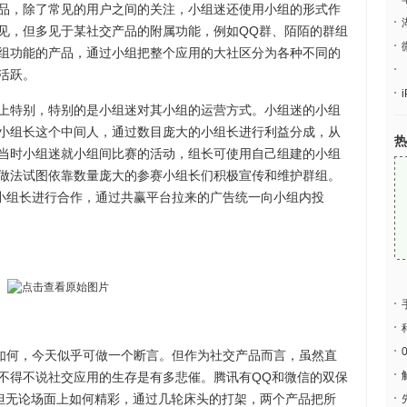
，除了常见的用户之间的关注，小组迷还使用小组的形式作
见，但多见于某社交产品的附属功能，例如QQ群、陌陌的群组
组功能的产品，通过小组把整个应用的大社区分为各种不同的
活跃。
特别，特别的是小组迷对其小组的运营方式。小组迷的小组
小组长这个中间人，通过数目庞大的小组长进行利益分成，从
热
当时小组迷就小组间比赛的活动，组长可使用自己组建的小组
做法试图依靠数量庞大的参赛小组长们积极宣传和维护群组。
与小组长进行合作，通过共赢平台拉来的广告统一向小组内投
如何，今天似乎可做一个断言。但作为社交产品而言，虽然直
不得不说社交应用的生存是有多悲催。腾讯有QQ和微信的双保
，但无论场面上如何精彩，通过几轮床头的打架，两个产品把所